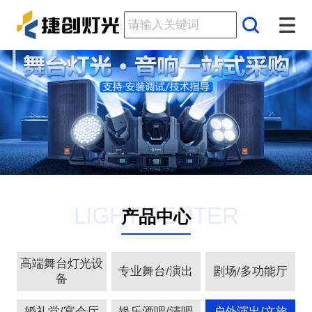
LIGHT CENTER
产品中心
高端舞台灯光设
专业舞台/演出
剧场/多功能厅
备
婚礼堂/宴会厅
娱乐酒吧/清吧
户外演出/文旅