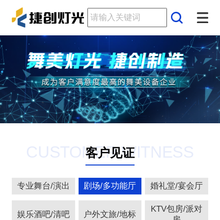
CUSTOMER WITNESS
客户见证
专业舞台/演出
剧场/多功能厅
婚礼堂/宴会厅
KTV包房/派对
娱乐酒吧/清吧
户外文旅/地标
房